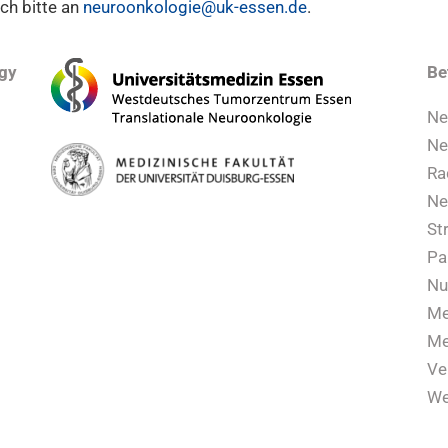
ch bitte an
neuroonkologie@uk-essen.de
.
ogy
Be
Ne
Ne
Ra
Ne
St
Pa
Nu
Me
Me
Ve
We