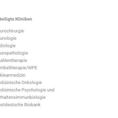
teiligte Kliniken
urochirurgie
urologie
diologie
uropathologie
rahlentherapie
rtikeltherapie/WPE
klearmedizin
dizinische Onkologie
dizinische Psychologie und
rhaltensimmunbiologie
stdeutsche Biobank