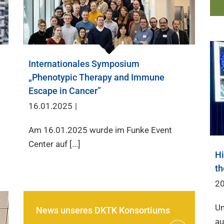
Internationales Symposium
„Phenotypic Therapy and Immune
Escape in Cancer”
16.01.2025
|
Am 16.01.2025 wurde im Funke Event
Center auf [...]
Hi
th
20
Un
News unseres DKTK Konsortiums
au