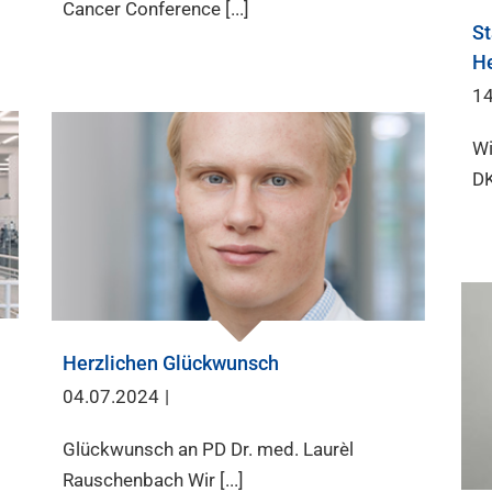
Cancer Conference [...]
St
H
14
Wi
DK
Herzlichen Glückwunsch
04.07.2024
|
Glückwunsch an PD Dr. med. Laurèl
Rauschenbach Wir [...]