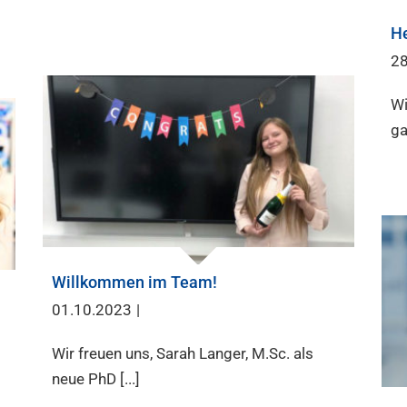
He
28
Wi
ga
Willkommen im Team!
01.10.2023
|
Wir freuen uns, Sarah Langer, M.Sc. als
neue PhD [...]