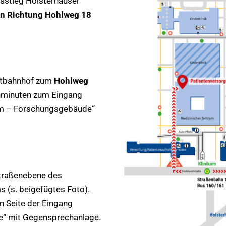
sstieg Holsterhauser
n Richtung Hohlweg 18
ptbahnhof zum
Hohlweg
ehminuten zum Eingang
m – Forschungsgebäude“
Straßenebene des
(s. beigefügtes Foto).
en Seite der Eingang
ie“ mit Gegensprechanlage.