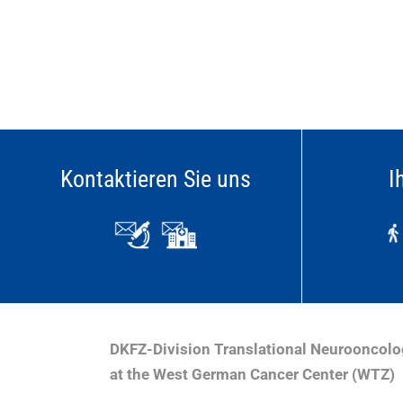
Kontaktieren Sie uns
I
DKFZ-Division Translational Neurooncol
at the West German Cancer Center (WTZ)