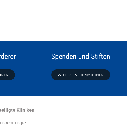
rderer
Spenden und Stiften
ONEN
WEITERE INFORMATIONEN
teiligte Kliniken
urochirurgie