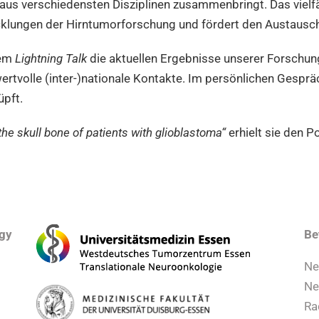
 aus verschiedensten Disziplinen zusammenbringt. Das vielf
klungen der Hirntumorforschung und fördert den Austausch fü
nem
Lightning Talk
die aktuellen Ergebnisse unserer Forschun
tvolle (inter-)nationale Kontakte. Im persönlichen Gespräc
pft.
the skull bone of patients with glioblastoma“
erhielt sie den P
ogy
Be
Ne
Ne
Ra