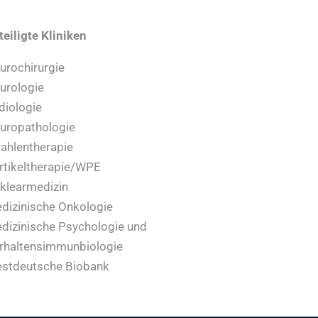
teiligte Kliniken
urochirurgie
urologie
diologie
uropathologie
rahlentherapie
rtikeltherapie/WPE
klearmedizin
dizinische Onkologie
dizinische Psychologie und
rhaltensimmunbiologie
stdeutsche Biobank