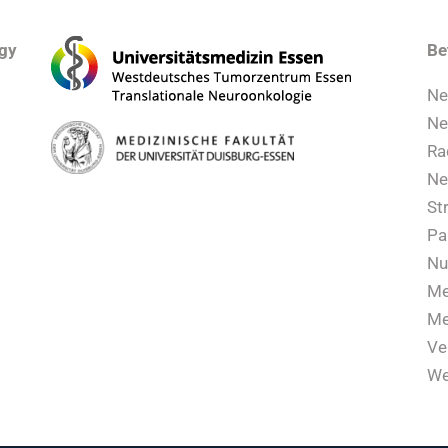
ogy
Be
Ne
Ne
Ra
Ne
St
Pa
Nu
Me
Me
Ve
We