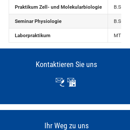
Praktikum Zell- und Molekularbiologie
B.Sc.-S
Seminar Physiologie
B.Sc.-S
Laborpraktikum
MTLA S
Kontaktieren Sie uns
Ihr Weg zu uns