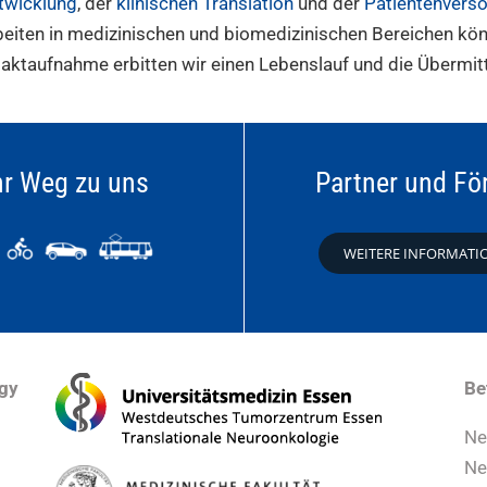
twicklung
, der
klinischen Translation
und der
Patientenvers
beiten in medizinischen und biomedizinischen Bereichen kön
taktaufnahme erbitten wir einen Lebenslauf und die Übermit
hr Weg zu uns
Partner und Fö
WEITERE INFORMATI
ogy
Be
Ne
Ne