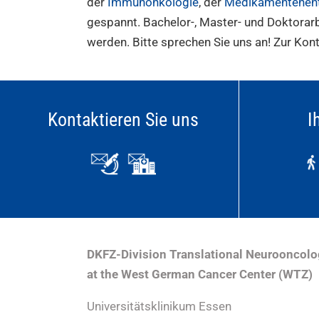
der
Immunonkologie
, der
Medikamentenen
gespannt. Bachelor-, Master- und Doktorar
werden. Bitte sprechen Sie uns an! Zur Kon
Kontaktieren Sie uns
I
DKFZ-Division Translational Neurooncol
at the West German Cancer Center (WTZ)
Universitätsklinikum Essen